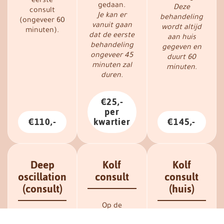
eerste
gedaan.
Deze
consult
Je kan er
behandeling
(ongeveer 60
vanuit gaan
wordt altijd
minuten).
dat de eerste
aan huis
behandeling
gegeven en
ongeveer 45
duurt 60
minuten zal
minuten
.
duren.
€25,-
per
€110,-
kwartier
€145,-
Deep
Kolf
Kolf
oscillation
consult
consult
(consult)
(huis)
Op de
praktijk.
Wanneer het
Aan huis.